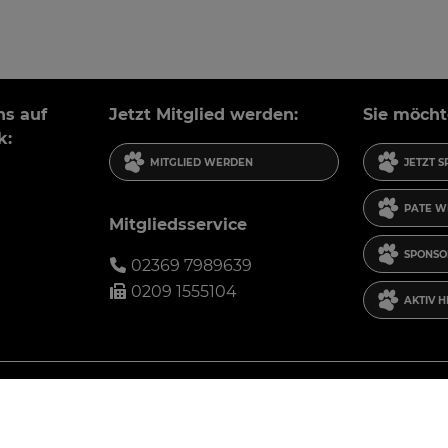
ns auf
Jetzt Mitglied werden:
Sie möcht
k:
MITGLIED WERDEN
JETZT 
PATE W
Mitgliedsservice
SPONSO
02369 7989639
0209 1555104
AKTIV 
he Erfahrung bieten zu können.