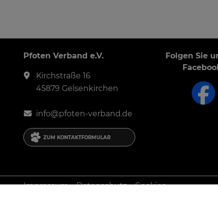
Pfoten Verband e.V.
Folgen Sie u
Faceboo
Kirchstraße 16
45879 Gelsenkirchen
in
fo
@p
fote
n-v
erba
nd.de
ZUM KONTAKTFORMULAR
Impressum
Datenschutz
Cookies
Diese Website verwendet Cookies, um eine bestmöglic
Ablehnen
Konfigurieren
Akzeptieren