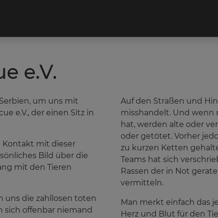
e e.V.
 Serbien, um uns mit
Auf den Straßen und Hi
 e.V., der einen Sitz in
misshandelt. Und wenn 
hat, werden alte oder ve
oder getötet. Vorher jed
 Kontakt mit dieser
zu kurzen Ketten gehal
sönliches Bild über die
Teams hat sich verschrie
ang mit den Tieren
Rassen der in Not gerat
vermitteln.
en uns die zahllosen toten
Man merkt einfach das j
 sich offenbar niemand
Herz und Blut für den Tie