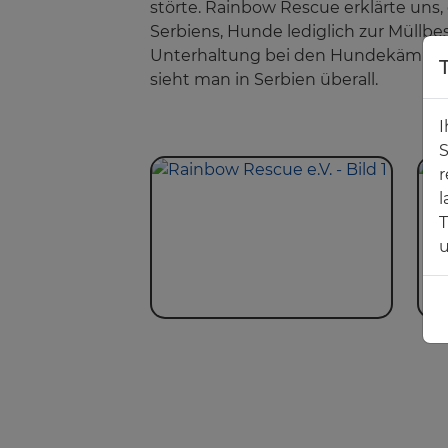
störte. Rainbow Rescue erklärte uns, 
Serbiens, Hunde lediglich zur Müllbe
Unterhaltung bei den Hundekämpf
sieht man in Serbien überall.
I
S
r
l
T
u