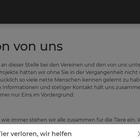
n von uns
 an dieser Stelle bei den Vereinen und den von uns unt
jekte hätten wir ohne Sie in der Vergangenheit nicht 
cklich so viele nette Menschen kennen gelernt zu haben
Informationen und stetiger Kontakt hält uns zusammen.
mer nur Eins im Vordergrund:
 wie immer stehen wir alle zusammen für die Tiere ein.
tere Zusammenarbeit. Frei nach dem Motto:
Tier verloren, wir helfen