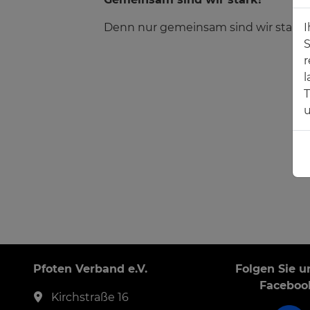
Denn nur gemeinsam sind wir stark i
I
S
r
l
T
u
Pfoten Verband e.V.
Folgen Sie u
Faceboo
Kirchstraße 16