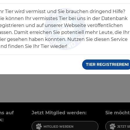
m Kampf für die Rechte und den Schutz unserer notleid
hr Tier wird vermisst und Sie brauchen dringend Hilfe?
ie können Ihr vermisstes Tier bei uns in der Datenbank
egistrieren und auf unserer Webseite veröffentlichen
assen. Damit erreichen Sie potentiell mehr Leute, die Ihr
ier gesehen haben könnten. Nutzen Sie diesen Service
nd finden Sie Ihr Tier wieder!
TIER REGISTRIEREN!
ns auf
Jetzt Mitglied werden:
Sie möcht
k:
MITGLIED WERDEN
JETZT 